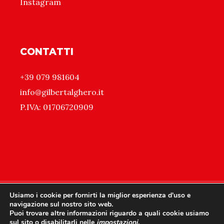
Instagram
CONTATTI
+39 079 981604
info@gilbertalghero.it
P.IVA: 01706720909
Usiamo i cookie per fornirti la miglior esperienza d'uso e
navigazione sul nostro sito web.
Puoi trovare altre informazioni riguardo a quali cookie usiamo
sul sito o disabilitarli nelle
impostazioni
.