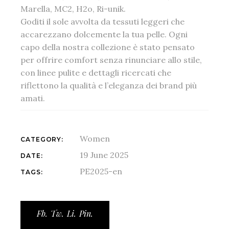
Marella, MC2, H2o, Ri-unik.
Goditi il sole avvolta da tessuti leggeri che
accarezzano dolcemente la tua pelle. Ogni
capo della nostra collezione è stato pensato
per offrire comfort senza rinunciare allo stile,
con linee pulite e dettagli ricercati che
riflettono la qualità e l’eleganza dei brand più
amati.
Women
CATEGORY:
19 June 2025
DATE:
PE2025-en
TAGS:
Fb.
Tw.
Li.
Pin.